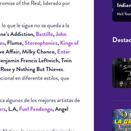
romise of the Real, liderado por
Indian
Neil You
 lo que le sigue no se queda a la
ane’s Addiction,
Bastille
,
John
Desta
es
, Flume,
Stereophonics
,
Kings of
ve Affair, Milky Chance,
Enter
enjamin Francis Leftwich, Twin
 Rose y Nothing But Thieves
.
ional en diferente estilos, que
ca algunos de los mejores artistas de
ers
, L.A,
Fuel Fandango
, Angel