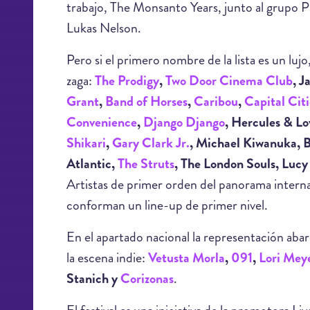
trabajo, The Monsanto Years, junto al grupo P
Lukas Nelson.
Pero si el primero nombre de la lista es un lujo,
zaga:
The Prodigy
,
Two Door Cinema Club
, J
Grant
,
Band of Horses
,
Caribou
,
Capital Citi
Convenience
,
Django Django
, Hercules & Lo
Shikari
,
Gary Clark Jr.
, Michael Kiwanuka, B
Atlantic,
The Struts
, The London Souls, Lucy
Artistas de primer orden del panorama internac
conforman un line-up de primer nivel.
En el apartado nacional la representación abar
la escena indie:
Vetusta Morla
,
091
,
Lori Mey
Stanich y
Corizonas
.