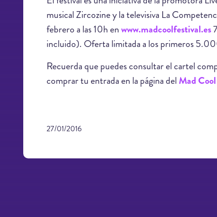
El festival es una iniciativa de la promotora Li
musical Zircozine y la televisiva La Competenci
febrero a las 10h en
www.madcoolfestival.es
7
incluido). Oferta limitada a los primeros 5.0
Recuerda que puedes consultar el cartel comple
comprar tu entrada en la página del
Mad Cool 
27/01/2016