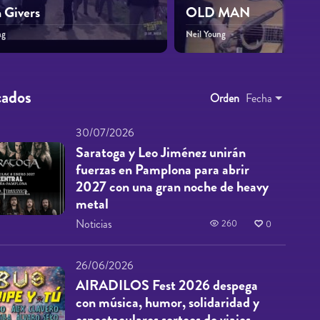
 Givers
OLD MAN
ng
Neil Young
cados
Orden
Fecha
30/07/2026
Saratoga y Leo Jiménez unirán
fuerzas en Pamplona para abrir
2027 con una gran noche de heavy
metal
Noticias
260
0
26/06/2026
AIRADILOS Fest 2026 despega
con música, humor, solidaridad y
espectaculares sorteos de viajes