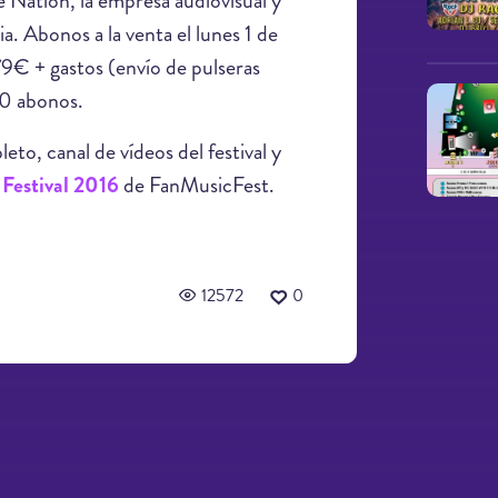
ve Nation, la empresa audiovisual y
a. Abonos a la venta el lunes 1 de
9€ + gastos (envío de pulseras
00 abonos.
to, canal de vídeos del festival y
Festival 2016
de FanMusicFest.
12572
0