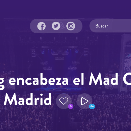
g encabeza el Mad C
en Madrid
0
46