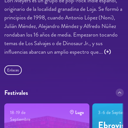
Lori Meyers es un grupo de pop-rock indie español,
originario de la localidad granadina de Loja. Se formó a
principios de 1998, cuando Antonio López (Noni),
Julián Méndez, Alejandro Méndez y Alfredo Núñez
rondaban los 16 años de media. Empezaron tocando
temas de Los Salvajes o de Dinosaur Jr., y sus
influencias abarcan un amplio espectro que...
(+)
Enlaces
Festivales
18-19 de
Lugo
3-6 de Septiemb
Septiembre
Ebrovis