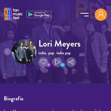
Pasar al contenido principal
Lori Meyers
indie
,
pop
,
indie pop
8
16
Biografía