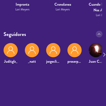
Impronta
Cronolanea
Cuando El 
Lori Meyers
Lori Meyers
Nos Alc
Lori Me
Seguidores
Juditglz_
_natt
jorgecliment
proserpina73
Juan Carlos