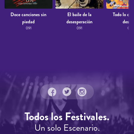
Doce canciones sin
El baile de la
Todo lo que
piedad
desesperación
despu
091
091
091
Todos los Festivales.
Un solo Escenario.