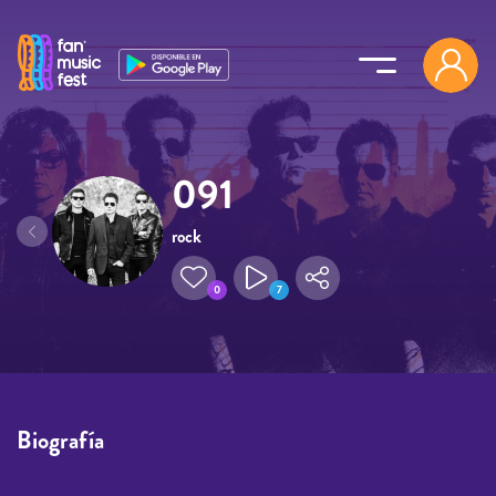
Pasar al contenido principal
091
rock
0
7
Biografía