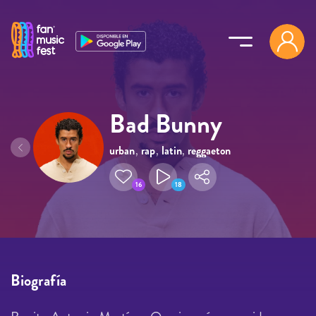
Pasar al contenido principal
Bad Bunny
urban
,
rap
,
latin
,
reggaeton
,
trap
16
18
Biografía