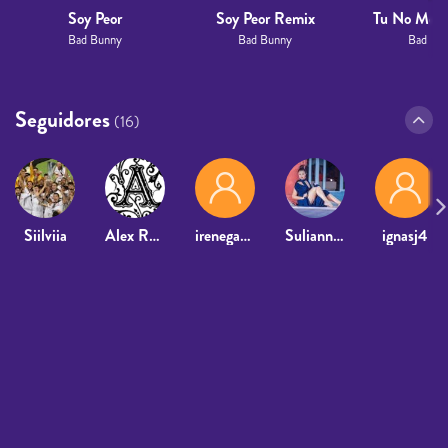
Soy Peor
Soy Peor Remix
Tu No Mete
Bad Bunny
Bad Bunny
Bad Bu
Seguidores
(16)
Siilviia
Alex Romero2006
irenegarciia_
Suliannis Godinez
ignasj4