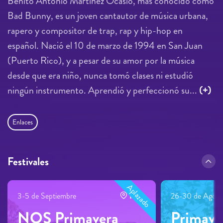
Benito Antonio Martínez Ocasio, más conocido como
Bad Bunny, es un joven cantautor de música urbana,
rapero y compositor de trap, rap y hip-hop en
español. Nació el 10 de marzo de 1994 en San Juan
(Puerto Rico), y a pesar de su amor por la música
desde que era niño, nunca tomó clases ni estudió
ningún instrumento. Aprendió y perfeccionó su...
(+)
Enlaces
Festivales
Aplazado
3-5 de Septiembre
Porto
26-30 de Agost
NOS Primavera
Primave