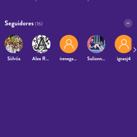
Seguidores
(16)
Siilviia
Alex Romero2006
irenegarciia_
Suliannis Godinez
ignasj4