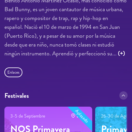
Benito Antonio Martínez Ocasio, más conocido como
Bad Bunny, es un joven cantautor de música urbana,
rapero y compositor de trap, rap y hip-hop en
español. Nació el 10 de marzo de 1994 en San Juan
(Puerto Rico), y a pesar de su amor por la música
desde que era niño, nunca tomó clases ni estudió
ningún instrumento. Aprendió y perfeccionó su...
(+)
Enlaces
Festivales
Aplazado
3-5 de Septiembre
Porto
26-30 de Agost
NOS Primavera
Primave