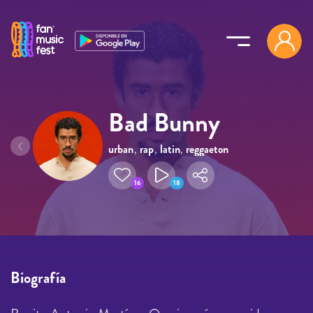
Pasar al contenido principal
Bad Bunny
urban
,
rap
,
latin
,
reggaeton
,
trap
16
18
Biografía