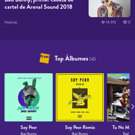
cartel de Arenal Sound 2018
Noticias
14.913
0
Top Álbumes
(4)
Soy Peor
Soy Peor Remix
Tu No Mete
Bad Bunny
Bad Bunny
Bad Bu