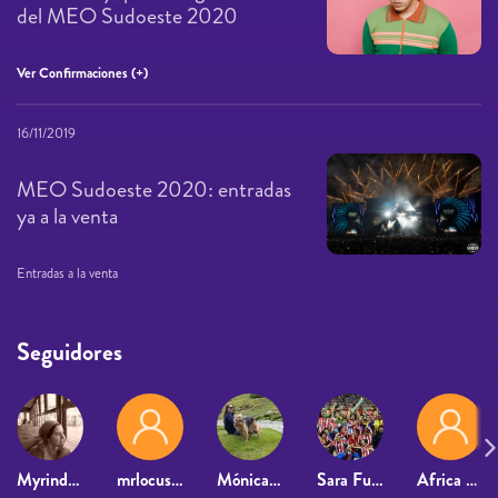
del MEO Sudoeste 2020
Ver Confirmaciones (+)
16/11/2019
MEO Sudoeste 2020: entradas
ya a la venta
Entradas a la venta
Seguidores
Myrindella
mrlocusamoenus
Mónica Fontanals Morell
Sara Fu Gar
Africa Ceballos Fron