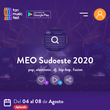
Pasar al contenido principal
MEO Sudoeste 2020
pop
,
electronic
,
dj
,
hip-hop
,
fusion
9
9
Del
04 al 08
de
Agosto
Aplazado