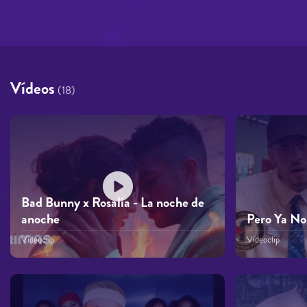
Vídeos
(18)
Bad Bunny x Rosalía - La noche de
anoche
Pero Ya No
Videoclip
Videoclip