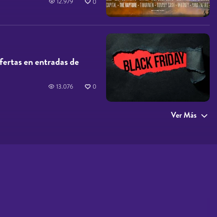
12.979
0
ofertas en entradas de
13.076
0
Ver Más