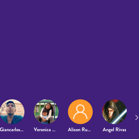
Giancarlos Galvez Quispe
Veronica De Juarez
Alison Rubira Mera
Angel Rivas