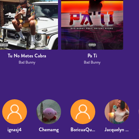
Tu No Metes Cabra
Pa Ti
Bad Bunny
Bad Bunny
ignasj4
Chemamg
BoricuaQuinn
Jacquelyn Quiroz