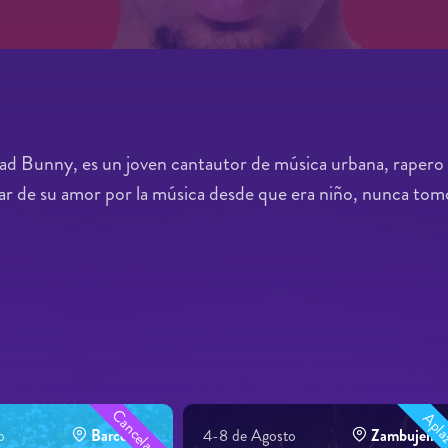
Bunny, es un joven cantautor de música urbana, rapero y 
r de su amor por la música desde que era niño, nunca tom
Cancelado
Apla
o
Barcelona
4-8 de Agosto
Zambujeira 