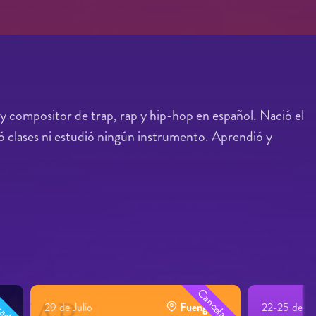
compositor de trap, rap y hip-hop en español. Nació el
ó clases ni estudió ningún instrumento. Aprendió y
Cancelado
zado
do
29 de Julio
Fuengirola
22-25 de Ju