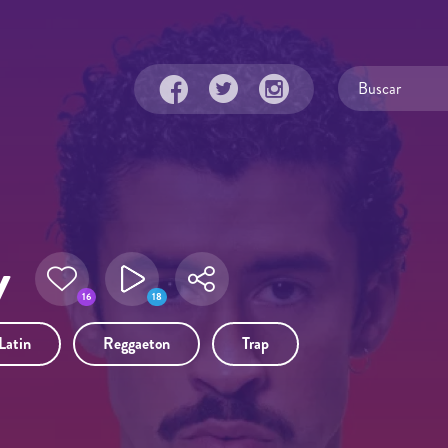
y
16
18
Latin
Reggaeton
Trap