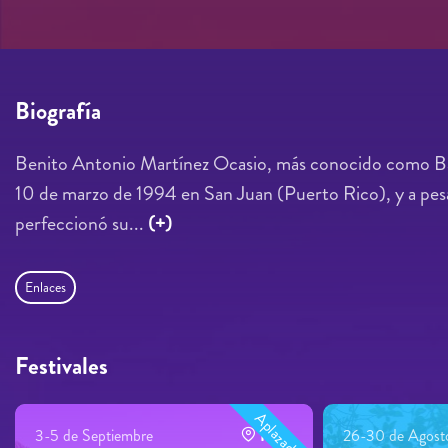
Biografía
Benito Antonio Martínez Ocasio, más conocido como Bad 
10 de marzo de 1994 en San Juan (Puerto Rico), y a pesa
perfeccionó su...
(+)
Enlaces
Festivales
Aplazado
3-5 de Septiembre
Porto
26-30 de Agost