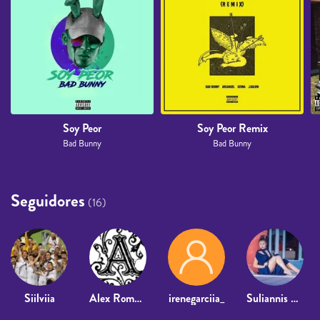
Soy Peor
Soy Peor Remix
Bad Bunny
Bad Bunny
Seguidores
(16)
Siilviia
Alex Romero2006
irenegarciia_
Suliannis Godinez