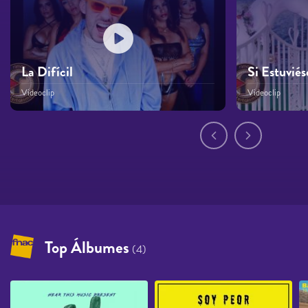
La Difícil
Si Estuvié
Videoclip
Videoclip
Páginas
Top Álbumes
(4)