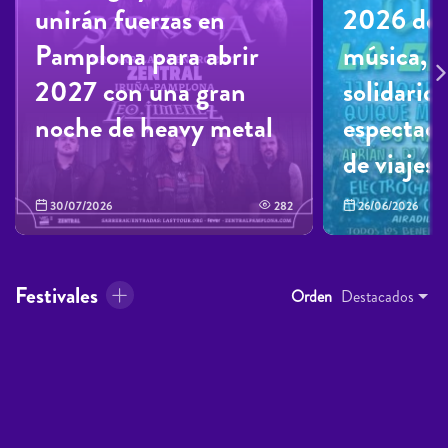
unirán fuerzas en
2026 des
Pamplona para abrir
música, 
2027 con una gran
solidarid
noche de heavy metal
espectacu
de viajes
30/07/2026
282
26/06/2026
Festivales
Orden
Destacados