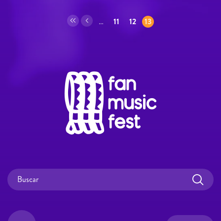
Páginas
…
11
12
13