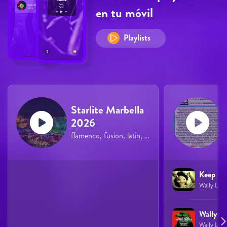
en tu móvil
Playlists
Starlite Marbella
2026
flamenco, fusion, latin, pop, rock
Wally Lópe
Wally Lópe