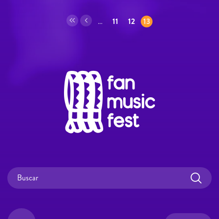
Páginas
…
11
12
13