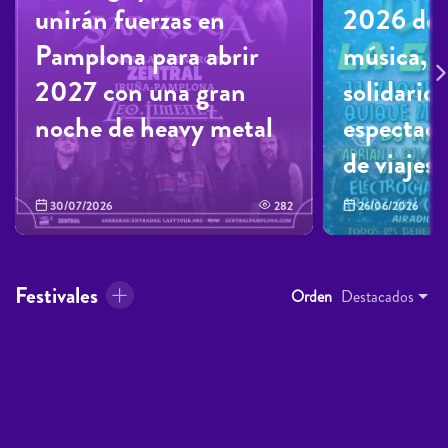
unirán fuerzas en
2026 des
Pamplona para abrir
música, 
2027 con una gran
solidarid
noche de heavy metal
espectacu
de viajes
30/07/2026
282
26/06/2026
Festivales
Orden
Destacados