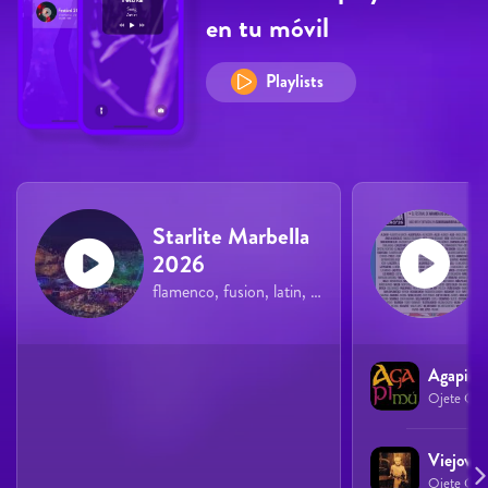
en tu móvil
Playlists
Starlite Marbella
2026
flamenco, fusion, latin, pop, rock
Agapim
Ojete Calo
Viejoven
Ojete Calo