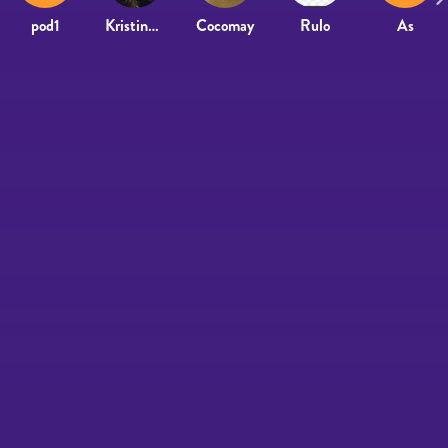
pod1
Kristina Ciziunaite
Cocomay
Rulo
As