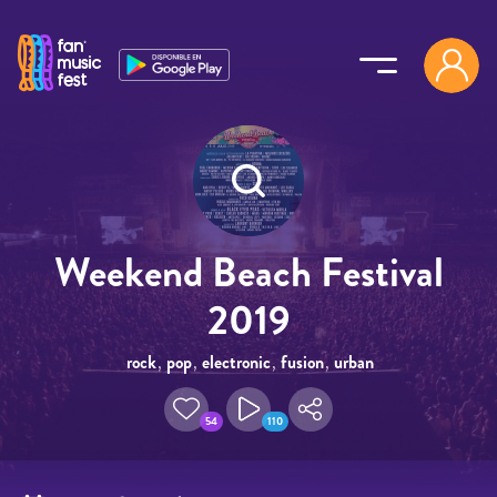
Pasar al contenido principal
Weekend Beach Festival
2019
rock
,
pop
,
electronic
,
fusion
,
urban
54
110