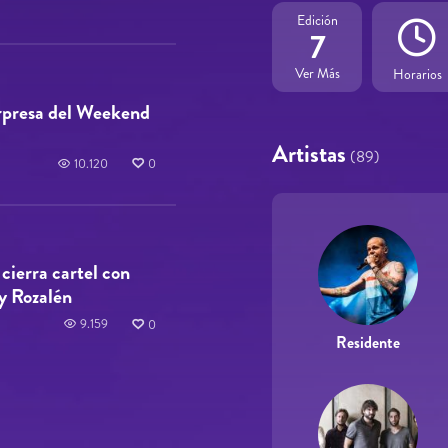
Edición
7
Ver Más
Horarios
rpresa del Weekend
Artistas
(89)
10.120
0
cierra cartel con
y Rozalén
9.159
0
Residente