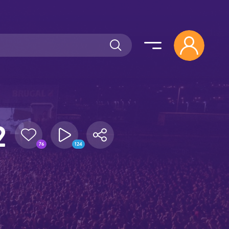
2
76
124