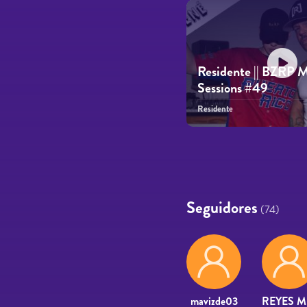
Residente || BZRP 
Sessions #49
Residente
Páginas
Seguidores
(74)
mavizde03
R