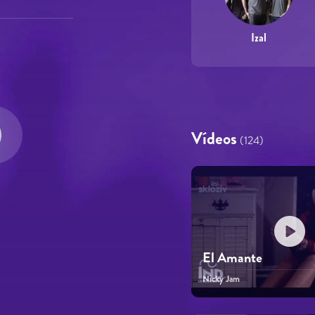
Izal
Vídeos
(124)
El Amante
Nicky Jam