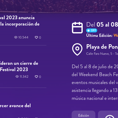
val 2023 anuncia
 la incorporación de
Del
05 al 0
OFF
Última Edición:
We
10.544
0
Playa de Pon
Calle Faro Nuevo, 5 - T
ideran un cierre de
Del 5 al 8 de julio de 
Festival 2023
del Weekend Beach Festi
11.342
0
eventos musicales del 
asistencia llegando a 1
música nacional e inter
ercer avance del
Edición