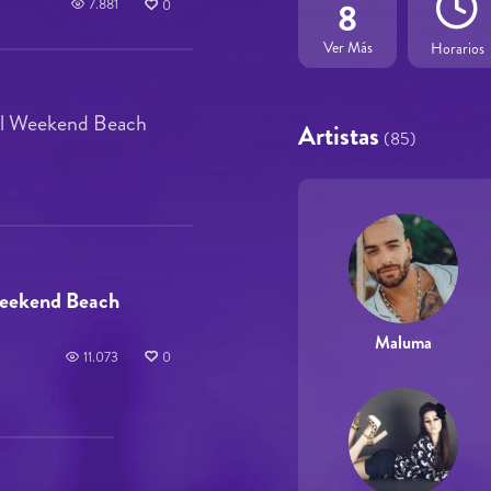
8
7.881
0
Ver Más
Horarios
 al Weekend Beach
Artistas
(85)
Weekend Beach
Maluma
11.073
0