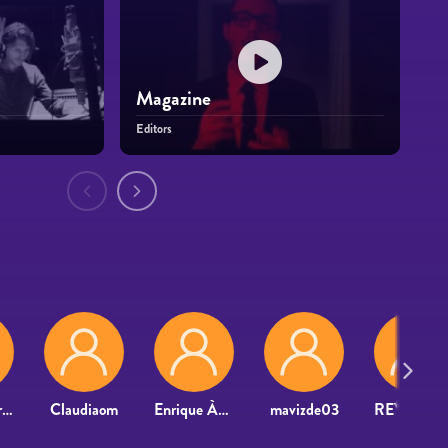
Magazine
Editors
Manuelderey
Claudiaom
Enrique Àngel Fraga
mavizde03
REYES MORENO M