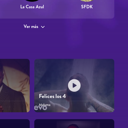
La Casa Azul
SFDK
Ver más
Felices los 4
Maluma