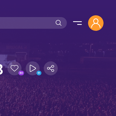
3
80
91