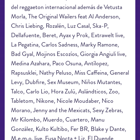
del reggaeton internacional además de Vetusta
Morla, The Original Wailers feat Al Anderson,
Chris Liebing, Rozalén, Luz Casal, Ska-P,
Dellafuente, Beret, Ayax y Prok, Extrawelt live,
La Pegatina, Carlos Sadness, Marky Ramone,
Bad Gyal, Mojinos Escozíos, Giorgia Angiuli live,
Medina Azahara, Paco Osuna, Antílopez,
Rapsusklei, Nathy Peluso, Miss Caffeina, General
Levy, Dubfire, Sex Museum, Niños Mutantes,
Talco, Carlo Lio, Hora Zulú, Aslándticos, Zoo,
Tabletom, Nikone, Nicole Moudaber, Nico
Morano, Jenny and the Mexicats, Sexy Zebras,
Mr Kilombo, Muerdo, Cuartero, Manu
González, Kulto Kultibo, Fer BR, Blake y Dante,
M.e.m.o. live, Fusa Nocta + Liz, El Duende