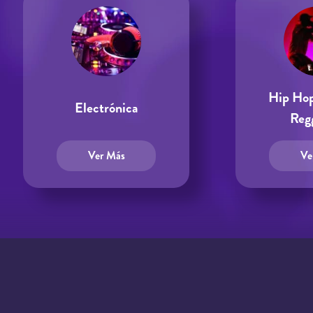
Hip Hop
Electrónica
Reg
Ver Más
Ve