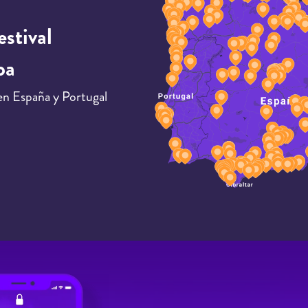
estival
pa
en España y Portugal