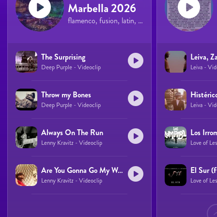
Marbella 2026
flamenco, fusion, latin, pop, rock
The Surprising
Deep Purple - Videoclip
Leiva - Vid
Throw my Bones
Deep Purple - Videoclip
Leiva - Vid
Always On The Run
Los Irro
Lenny Kravitz - Videoclip
Love of Les
Are You Gonna Go My Way
El Sur (
Lenny Kravitz - Videoclip
Love of Les
Páginas