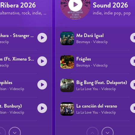
Ribera 2026
Sound 2026
alternative, rock, indie, pop
indie, indie pop, pop
Leiva, Zahara - Stranger Things
Me Dará Igual
eoclip
Besmaya - Videoclip
Histéricos (Ft. Ximena Sariñana)
Frágiles
eoclip
Besmaya - Videoclip
mpibles
Big Bang (feat. Delaporte)
bian - Videoclip
La La Love You - Videoclip
ft. Bunbury)
La canción del verano
bian - Videoclip
La La Love You - Videoclip
Páginas