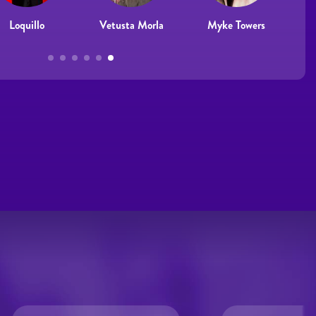
Loquillo
Vetusta Morla
Myke Towers