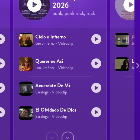
2026
punk, punk rock, rock
Cielo e Infierno
Leo Jiménez - Videoclip
José 
Quererme Así
La v
Leo Jiménez - Videoclip
José 
Acuérdate De Mí
Saratoga - Videoclip
El Olvidado De Dios
Saratoga - Videoclip
Páginas