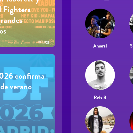
l Fighters
randes
os
1.921
Amaral
S
026 confirma
 de verano
Rels B