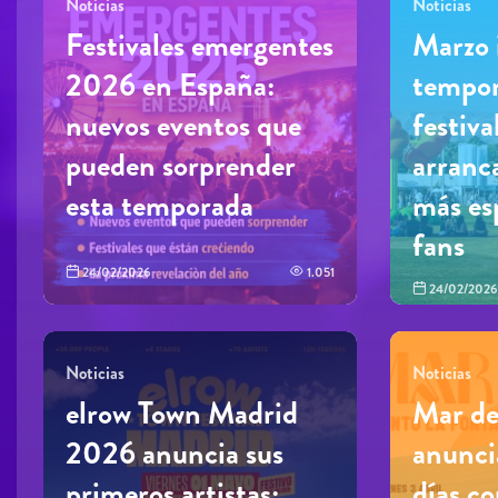
Noticias
Noticias
Festivales emergentes
Marzo 
2026 en España:
tempor
nuevos eventos que
festiv
pueden sorprender
arranc
esta temporada
más es
fans
24/02/2026
1.051
24/02/2026
Noticias
Noticias
elrow Town Madrid
Mar de
2026 anuncia sus
anunci
primeros artistas:
días c