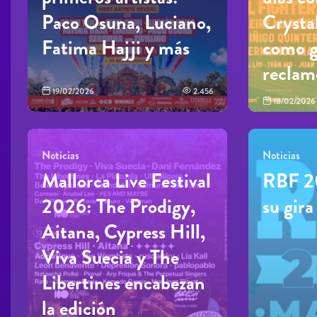
Paco Osuna, Luciano,
Crysta
Fatima Hajji y más
como g
reclam
19/02/2026
2.456
18/02/2026
Noticias
Noticias
Mallorca Live Festival
RBF 2
2026: The Prodigy,
su gira
Aitana, Cypress Hill,
Viva Suecia y The
Libertines encabezan
la edición