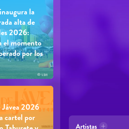
inaugura la
ada alta de
ales 2026:
a el momento
perado por los
1.511
 Jávea 2026
a cartel por
Artistas
on Taburete y