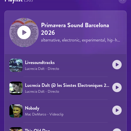
Primavera Sound Barcelona
2026
alternative, electronic, experimental, hip-hop, rock, indie, pop
Livesoundtracks
Lucrecia Dalt - Directo
Lucrecia Dalt @ les Siestes Electroniques 2011
Lucrecia Dalt - Directo
Nobody
Mac DeMarco - Videoclip
This Old Dog