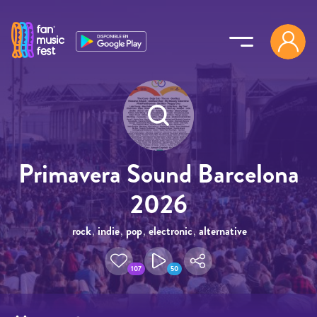
Pasar al contenido principal
Primavera Sound Barcelona
2026
rock
,
indie
,
pop
,
electronic
,
alternative
107
50