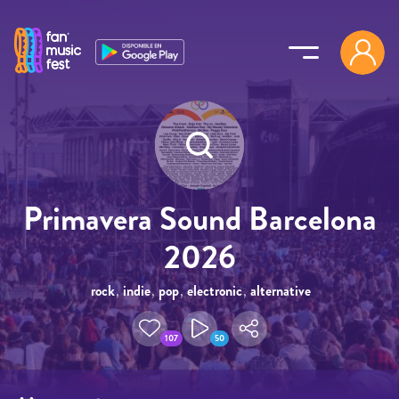
Pasar al contenido principal
Primavera Sound Barcelona
2026
rock
,
indie
,
pop
,
electronic
,
alternative
107
50