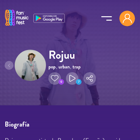
Pasar al contenido principal
Rojuu
pop
,
urban
,
trap
0
7
Biografía