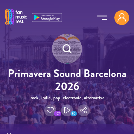
Pasar al contenido principal
Primavera Sound Barcelona
2026
rock
,
indie
,
pop
,
electronic
,
alternative
107
50