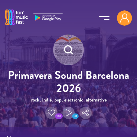
Pasar al contenido principal
Primavera Sound Barcelona
2026
rock
,
indie
,
pop
,
electronic
,
alternative
107
50