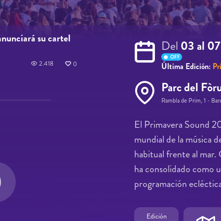
nunciará su cartel
Del
03 al 0
OFF
2.418
0
Última Edición:
Pr
Parc del Fò
Rambla de Prim, 1 - Bar
El Primavera Sound 202
mundial de la música de
habitual frente al mar.
ha consolidado como un
programación ecléctica
Edición