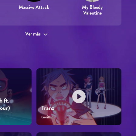
Massive Attack
My Bloody
Valentine
Ver más
h ft.
our)
Tranz
Gorillaz