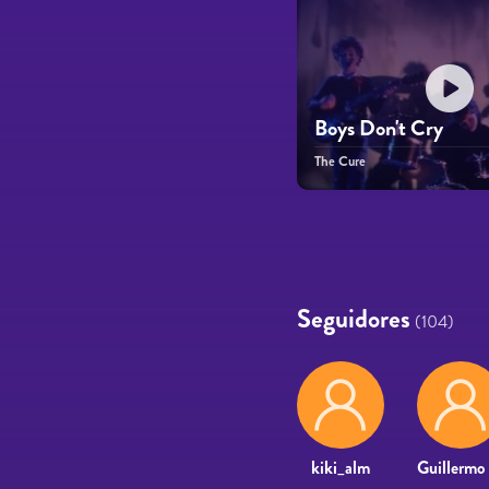
Boys Don't Cry
The Cure
Páginas
Seguidores
(104)
kiki_alm