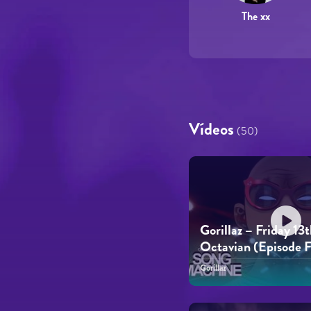
The xx
Vídeos
(50)
Gorillaz – Friday 13t
Octavian (Episode F
Gorillaz