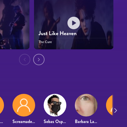
Just Like Heaven
The Cure
Guillermo Dominguez
Screamadelico
Sebas Ospina
Barbara Lanneau
R4f4