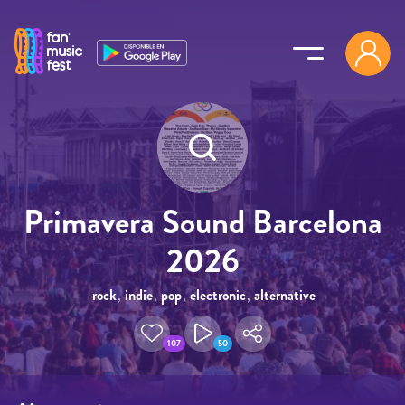
Pasar al contenido principal
Primavera Sound Barcelona
2026
rock
,
indie
,
pop
,
electronic
,
alternative
107
50