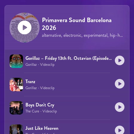
Primavera Sound Barcelona
2026
alternative, electronic, experimental, hip-hop, rock, indie, pop
Gorillaz – Friday 13th ft. Octavian (Episode Four)
Gorillaz - Videoclip
Tranz
Gorillaz - Videoclip
Boys Don't Cry
The Cure - Videoclip
Just Like Heaven