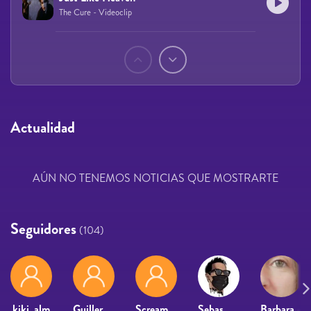
The Cure - Videoclip
Páginas
Actualidad
AÚN NO TENEMOS NOTICIAS QUE MOSTRARTE
Seguidores
(104)
kiki_alm
Guillermo Dominguez
Screamadelico
Sebas Ospina
Barbara Lanneau