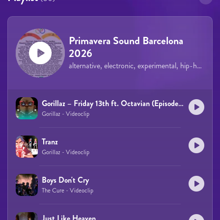
Primavera Sound Barcelona
2026
alternative, electronic, experimental, hip-hop, rock, indie, pop
Gorillaz – Friday 13th ft. Octavian (Episode Four)
Gorillaz - Videoclip
Tranz
Gorillaz - Videoclip
Boys Don't Cry
The Cure - Videoclip
Just Like Heaven