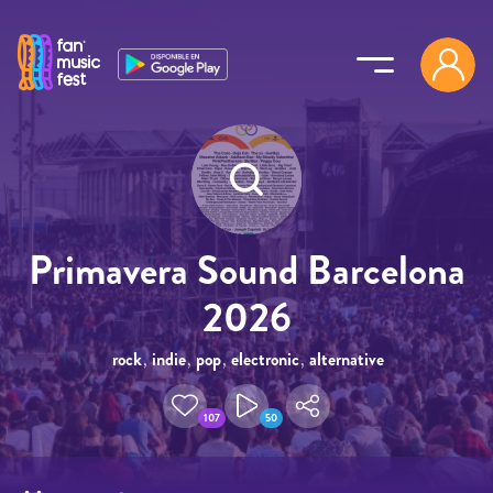
Pasar al contenido principal
Primavera Sound Barcelona
2026
rock
,
indie
,
pop
,
electronic
,
alternative
107
50