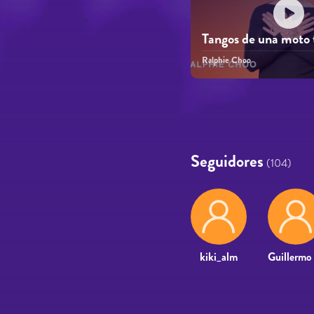
Tangos de una moto
Ralphie Choo
Páginas
Seguidores
(104)
kiki_alm