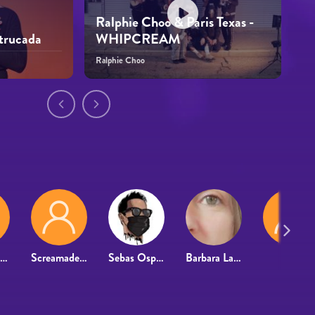
Ralphie Choo & Paris Texas -
 trucada
WHIPCREAM
Ralphie Choo
Guillermo Dominguez
Screamadelico
Sebas Ospina
Barbara Lanneau
R4f4