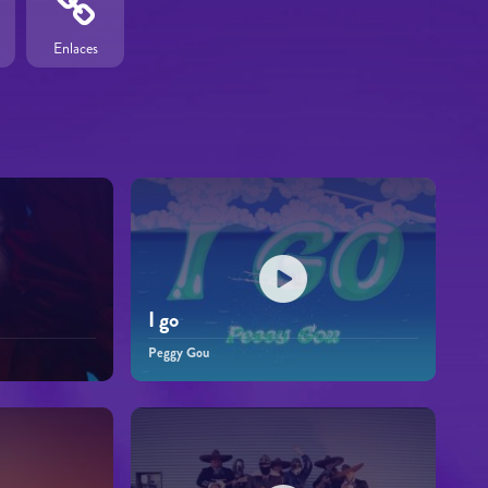
Enlaces
I go
Peggy Gou