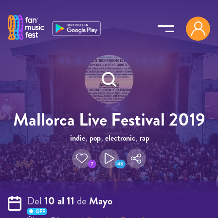
Pasar al contenido principal
Mallorca Live Festival 2019
indie
,
pop
,
electronic
,
rap
7
48
Del
10 al 11
de
Mayo
OFF