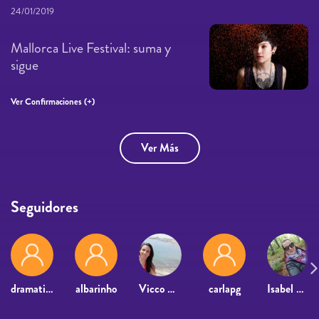
24/01/2019
Mallorca Live Festival: suma y
sigue
Ver Confirmaciones (+)
Ver Más
Seguidores
dramaticpacho
albarinho
Vicco Rocha
carlapg
Isabel Candilejo Cañas