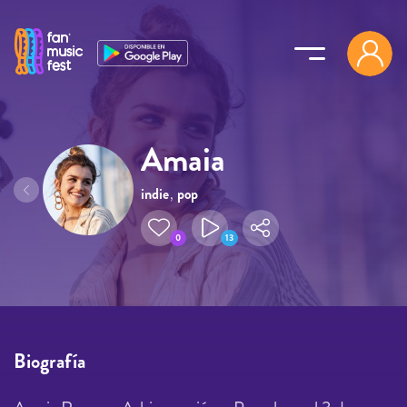
Pasar al contenido principal
Amaia
indie
,
pop
0
13
Biografía