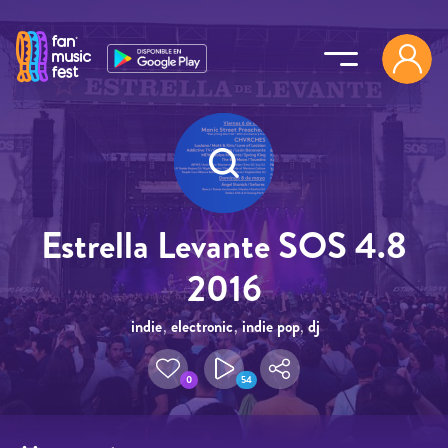
Pasar al contenido principal
Estrella Levante SOS 4.8
2016
indie
,
electronic
,
indie pop
,
dj
0
54