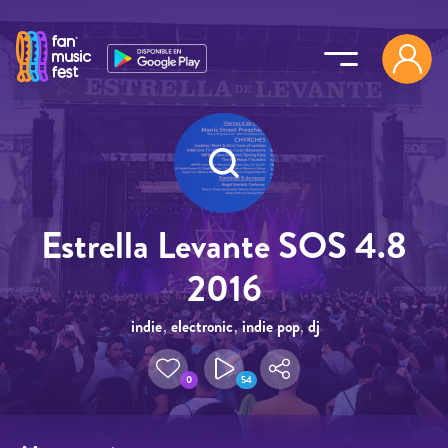
Pasar al contenido principal
Estrella Levante SOS 4.8
2016
indie
,
electronic
,
indie pop
,
dj
0
54