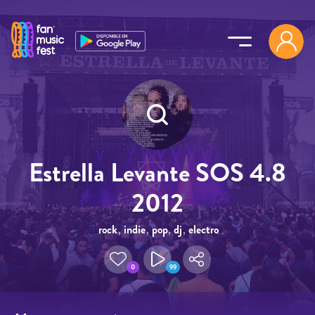
Pasar al contenido principal
Estrella Levante SOS 4.8
2012
rock
,
indie
,
pop
,
dj
,
electro
0
99