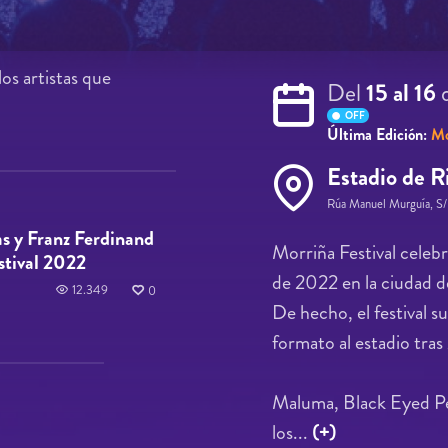
os artistas que
Del
15 al 16
OFF
Última Edición:
Mo
Estadio de R
Rúa Manuel Murguía, S
s y Franz Ferdinand
Morriña Festival celebr
stival 2022
de 2022 en la ciudad d
12.349
0
De hecho, el festival s
formato al estadio tras
Maluma, Black Eyed Pe
los...
(+)