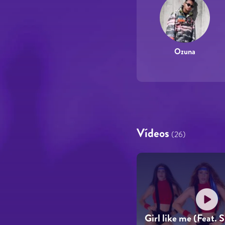
Ozuna
Vídeos
(26)
Girl like me (Feat. 