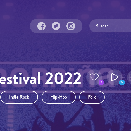
estival 2022
2
26
Indie Rock
Hip-Hop
Folk