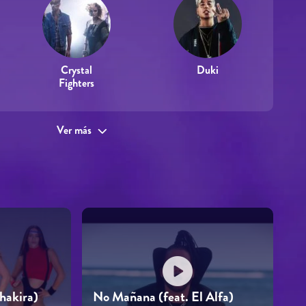
Crystal
Duki
Fighters
Ver más
Shakira)
No Mañana (feat. El Alfa)