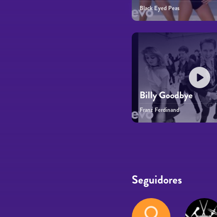
Black Eyed Peas
Billy Goodbye
Franz Ferdinand
Páginas
Seguidores