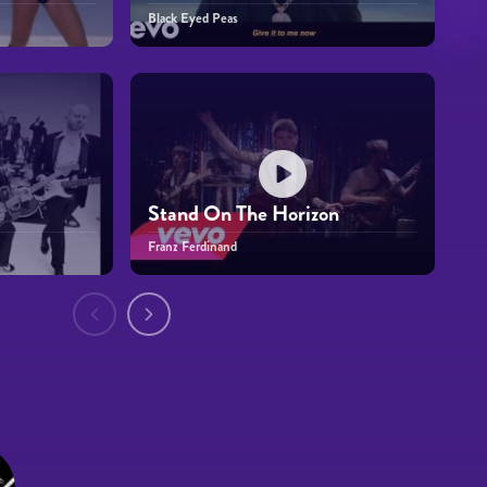
Black Eyed Peas
Stand On The Horizon
Franz Ferdinand