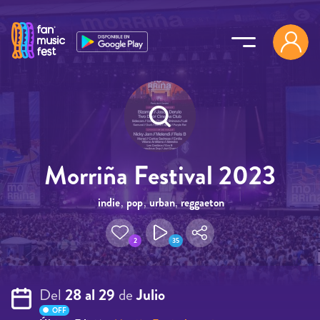
Pasar al contenido principal
Morriña Festival 2023
indie
,
pop
,
urban
,
reggaeton
2
35
Del
28 al 29
de
Julio
OFF