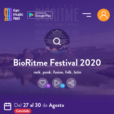
Pasar al contenido principal
BioRitme Festival 2020
rock
,
punk
,
fusion
,
folk
,
latin
16
23
Del
27 al 30
de
Agosto
Cancelado