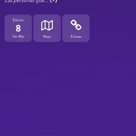
Las personas que...
(+)
Edición
8
Ver Más
Mapa
Enlaces