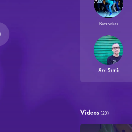
Bazzookas
Xavi Sarrià
Vídeos
(23)