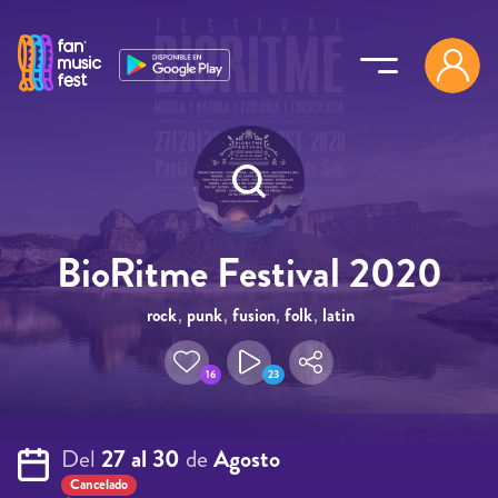
Pasar al contenido principal
BioRitme Festival 2020
rock
,
punk
,
fusion
,
folk
,
latin
16
23
Del
27 al 30
de
Agosto
Cancelado