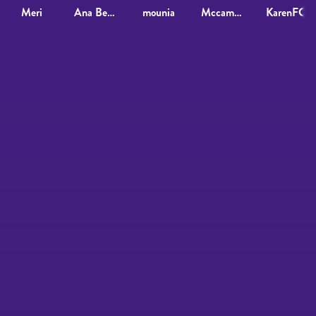
Meri
Ana Belén Hurtado Morrón
mounia
Mccampos
KarenFC