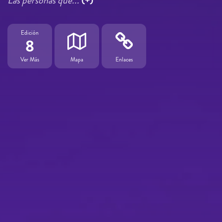
Las personas que...
(+)
Edición
8
Ver Más
Mapa
Enlaces