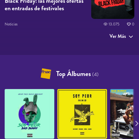
Black Friday: las mejores ofertas
en entradas de festivales
Noticias
13.075
0
Ver Más
Top Álbumes
(4)