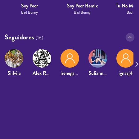
Soy Peor
Soy Peor Remix
Tu No Mete
Bad Bunny
Bad Bunny
Bad Bu
Seguidores
(16)
Siilviia
Alex Romero2006
irenegarciia_
Suliannis Godinez
ignasj4