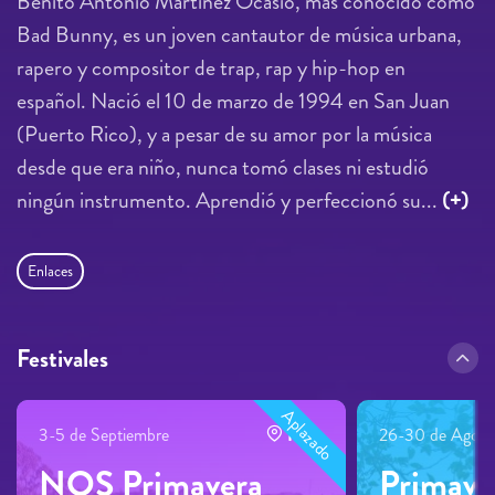
Benito Antonio Martínez Ocasio, más conocido como
Bad Bunny, es un joven cantautor de música urbana,
rapero y compositor de trap, rap y hip-hop en
español. Nació el 10 de marzo de 1994 en San Juan
(Puerto Rico), y a pesar de su amor por la música
desde que era niño, nunca tomó clases ni estudió
ningún instrumento. Aprendió y perfeccionó su...
(+)
Enlaces
Festivales
Aplazado
3-5 de Septiembre
Porto
26-30 de Agost
NOS Primavera
Primave