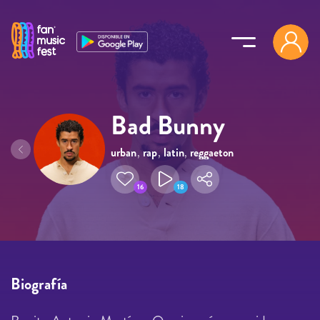
Pasar al contenido principal
Bad Bunny
urban
,
rap
,
latin
,
reggaeton
,
trap
16
18
Biografía