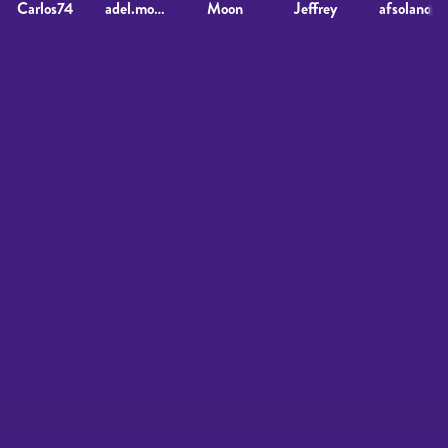
Carlos74
adel.moncada@gmail.com
Moon
Jeffrey
afsolano