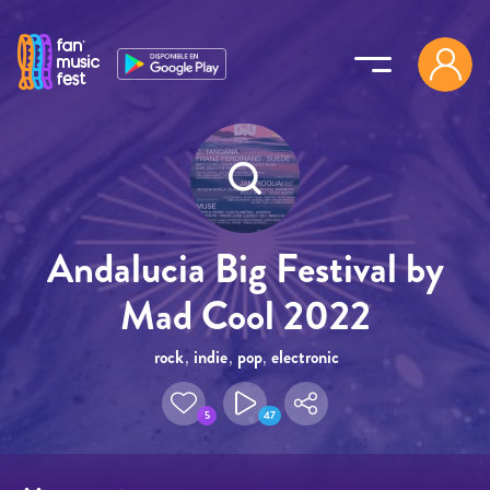
Pasar al contenido principal
Andalucia Big Festival by
Mad Cool 2022
rock
,
indie
,
pop
,
electronic
5
47