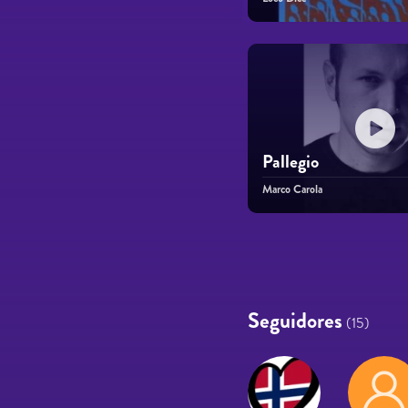
Pallegio
Marco Carola
Páginas
Seguidores
(15)