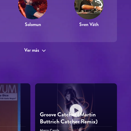
Solomun
Sven Väth
Ver más
Groove Catcher (Martin
Buttrich Catcher Remix)
Marco Carola