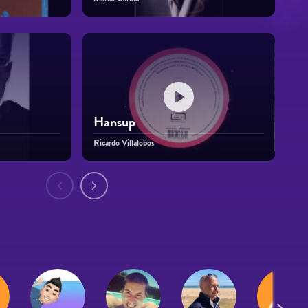
Hansup
Ricardo Villalobos