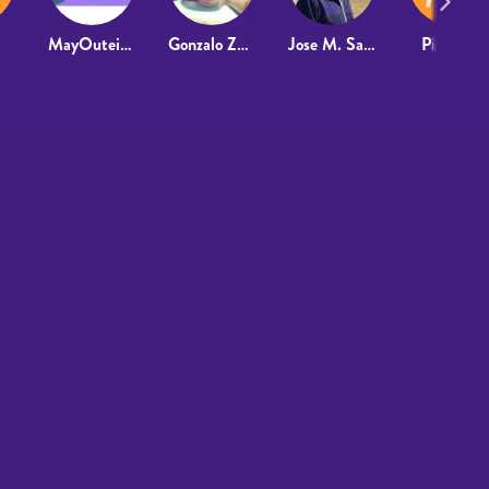
MayOuteiral
Gonzalo Zanabria
Jose M. Saurina
Pilargc12