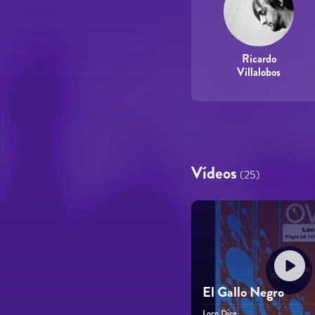
Ricardo
Villalobos
Vídeos
(25)
El Gallo Negro
Loco Dice