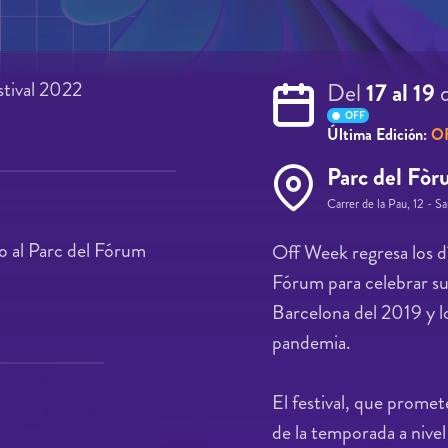
stival 2022
Del
17 al 19
OFF
Última Edición:
O
Parc del Fò
Carrer de la Pau, 12 - S
o al Parc del Fórum
Off Week regresa los dí
Fórum para celebrar su 
Barcelona del 2019 y lo
pandemia.
El festival, que promet
de la temporada a nivel