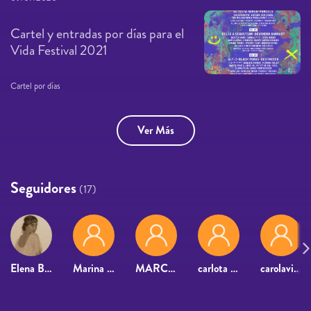
Cartel y entradas por días para el
Vida Festival 2021
Cartel por días
Ver Más
Seguidores
(17)
Elena Bueno Ballester
Marina Garcia Rodriguez
MARCO PORTELLA
carlota cillero
carolavilanov