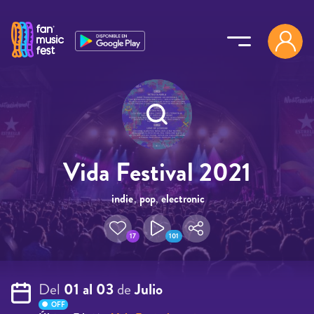
Pasar al contenido principal
Vida Festival 2021
indie
,
pop
,
electronic
17
101
Del
01 al 03
de
Julio
OFF