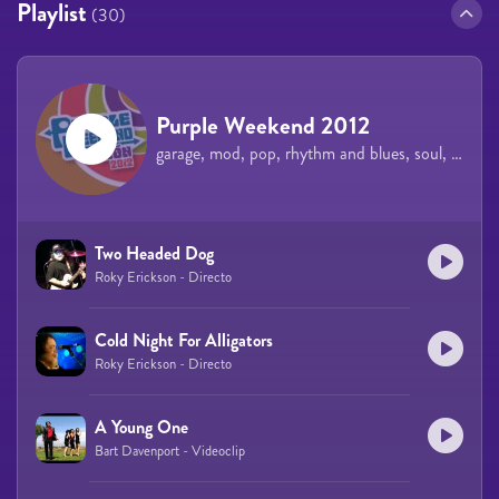
Playlist
(30)
Purple Weekend 2012
garage, mod, pop, rhythm and blues, soul, surf
Two Headed Dog
Roky Erickson - Directo
Cold Night For Alligators
Roky Erickson - Directo
A Young One
Bart Davenport - Videoclip