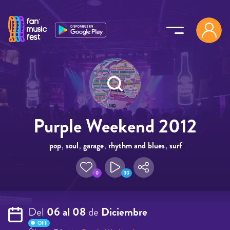
Pasar al contenido principal
Purple Weekend 2012
pop
,
soul
,
garage
,
rhythm and blues
,
surf
0
30
Del
06 al 08
de
Diciembre
OFF