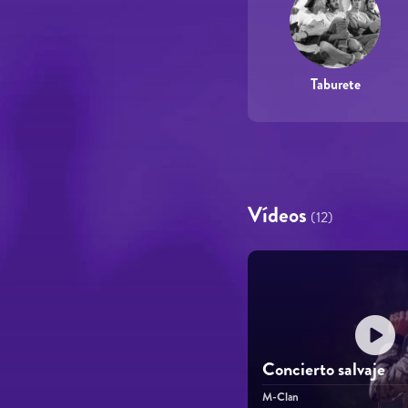
Taburete
Vídeos
(12)
Concierto salvaje
M-Clan