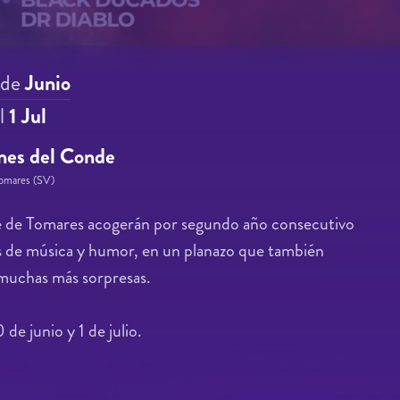
de
Junio
l
1 Jul
nes del Conde
 Tomares (SV)
e de Tomares acogerán por segundo año consecutivo
s de música y humor, en un planazo que también
 muchas más sorpresas.
 de junio y 1 de julio.