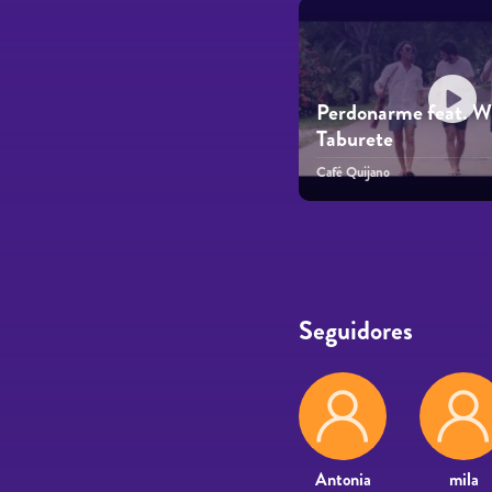
Perdonarme feat. Wi
Taburete
Café Quijano
Páginas
Seguidores
Antonia
mila