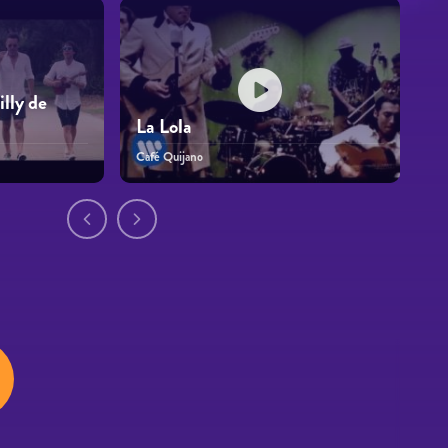
lly de
La Lola
Café Quijano