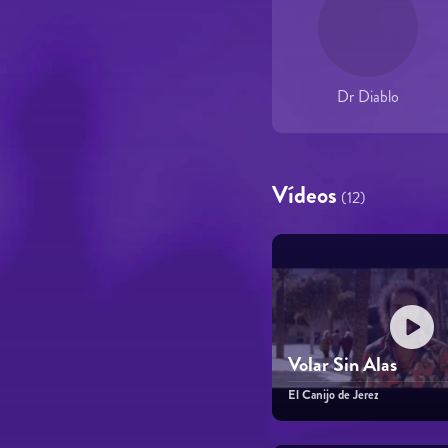
Dr Diablo
Vídeos
(12)
Volar Sin Alas
El Canijo de Jerez