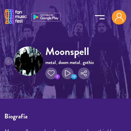
Pasar al contenido principal
Moonspell
metal
,
doom metal
,
gothic
metal
0
10
Biografía