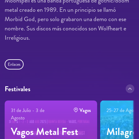
Moonspell es una banda portuguesa de gothic/doom
metal creado en 1989. En un principio se llamó
Morbid God, pero solo grabaron una demo con ese
nombre. Sus discos más conocidos son Wolfheart e
Irreligious.
Enlaces
Festivales
31 de Julio - 3 de
Vagos
25-27 de Agost
Agosto
Vagos Metal Fest
Milagre