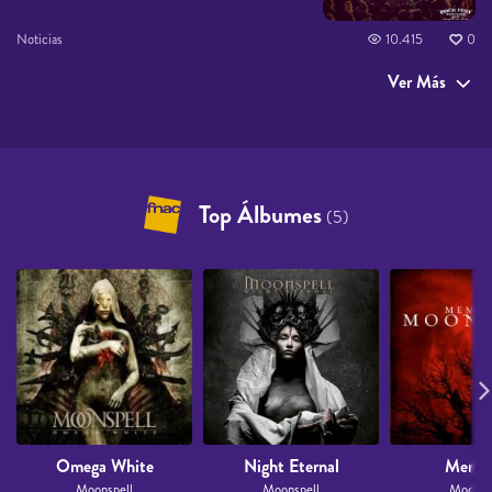
Noticias
10.415
0
Ver Más
Top Álbumes
(5)
Omega White
Night Eternal
Memor
Moonspell
Moonspell
Moonsp