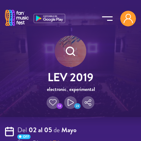
Pasar al contenido principal
LEV 2019
electronic
,
experimental
,
video
12
23
Del
02 al 05
de
Mayo
OFF