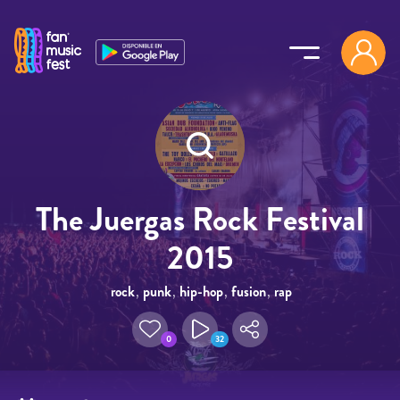
Pasar al contenido principal
The Juergas Rock Festival
2015
rock
,
punk
,
hip-hop
,
fusion
,
rap
0
32