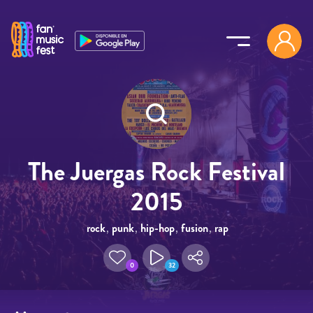
Pasar al contenido principal
The Juergas Rock Festival
2015
rock
,
punk
,
hip-hop
,
fusion
,
rap
0
32