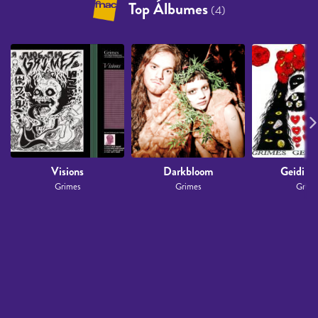
Top Álbumes
(4)
Visions
Darkbloom
Geidi P
Grimes
Grimes
Grime