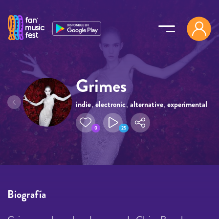
Pasar al contenido principal
Grimes
indie
,
electronic
,
alternative
,
experimental
,
dream pop
0
25
Biografía