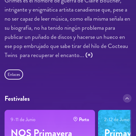
Grimes es el nombre de guerra de Claire Boucher,
intrigante y enigmática artista canadiense que, pese a
no ser capaz de leer música, como ella misma señala en
su biografía, no ha tenido ningún problema para
publicar un puñado de discos y hacerse un hueco en
ese pop embrujado que sabe tirar del hilo de Cocteau
Twins para recuperar el encanto...
(+)
Enlaces
Festivales
9-11 de Junio
Porto
2-12 de Junio
NOS Primavera
Primave