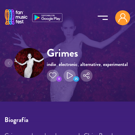
Pasar al contenido principal
Grimes
indie
,
electronic
,
alternative
,
experimental
,
dream pop
0
25
Biografía