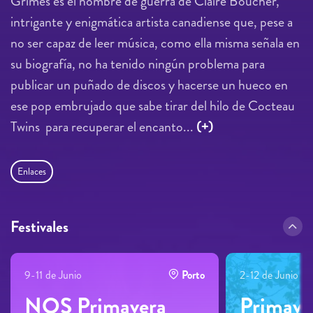
Grimes es el nombre de guerra de Claire Boucher,
intrigante y enigmática artista canadiense que, pese a
no ser capaz de leer música, como ella misma señala en
su biografía, no ha tenido ningún problema para
publicar un puñado de discos y hacerse un hueco en
ese pop embrujado que sabe tirar del hilo de Cocteau
Twins para recuperar el encanto...
(+)
Enlaces
Festivales
9-11 de Junio
Porto
2-12 de Junio
NOS Primavera
Primave