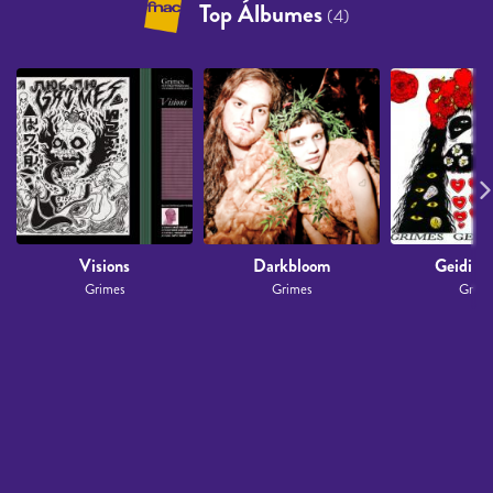
Top Álbumes
(4)
Visions
Darkbloom
Geidi P
Grimes
Grimes
Grime