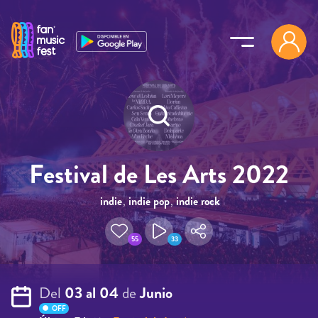
Pasar al contenido principal
Festival de Les Arts 2022
indie
,
indie pop
,
indie rock
55
33
Del
03 al 04
de
Junio
OFF