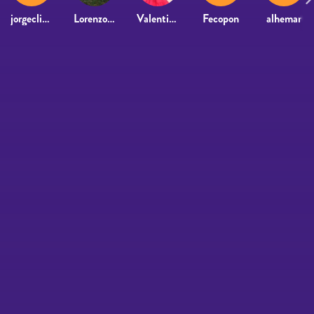
jorgecliment
Lorenzo Perez
Valentina Bocchio
Fecopon
alhemar