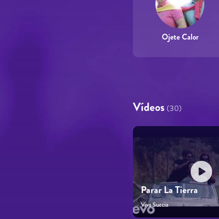
Ojete Calor
Vídeos
(30)
Parar La Tierra
Viva Suecia