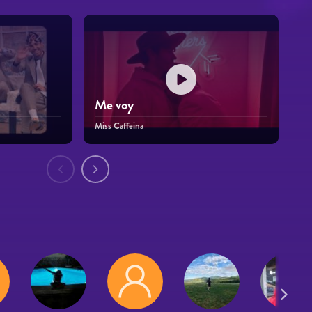
Me voy
Miss Caffeina