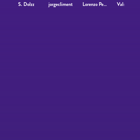
S. Dolzz
jorgecliment
Lorenzo Perez
Valentina Boc