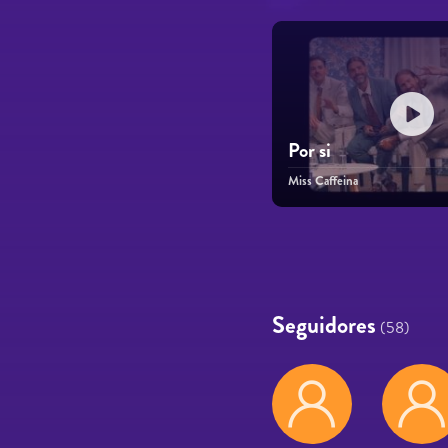
Por si
Miss Caffeina
Páginas
Seguidores
(58)