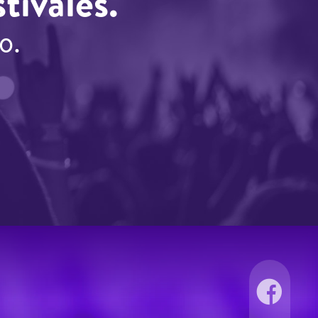
tivales.
o.