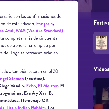
ersario son las confirmaciones de
Festiva
mico de esta edición,
Fangoria
,
sa Azul
,
WAS (We Are Standard)
,
sta completar más de cincuenta
ños de Sonorama" dirigido por
za del Trigo se retransmitirán en
Vídeo
ciados, también estarán en el 20
ngel Stanich
(acústico),
Diego Vasallo,
Echo
,
El Meister
, El
trogenuinas, Eva A y Xavi B,
 Gimnástica, Homenaje OK
his
,
Little Indian Rabbits
, Los