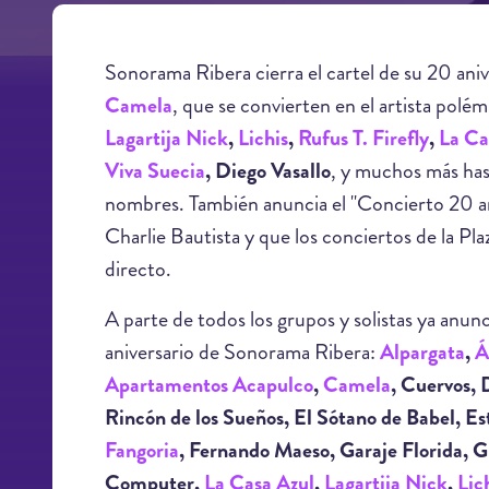
Sonorama Ribera cierra el cartel de su 20 aniv
Camela
, que se convierten en el artista polé
Lagartija Nick
,
Lichis
,
Rufus T. Firefly
,
La Ca
Viva Suecia
, Diego Vasallo
, y muchos más ha
nombres. También anuncia el "Concierto 20 a
Charlie Bautista y que los conciertos de la Pla
directo.
A parte de todos los grupos y solistas ya anun
aniversario de Sonorama Ribera:
Alpargata
,
Á
Apartamentos Acapulco
,
Camela
, Cuervos, 
Rincón de los Sueños, El Sótano de Babel, Es
Fangoria
, Fernando Maeso, Garaje Florida,
Computer,
La Casa Azul
,
Lagartija Nick
,
Lic