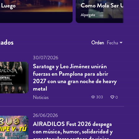
 Luego
Como Mola Ser Un Jipi
Alpargata
cados
Orden
Fecha
30/07/2026
Saratoga y Leo Jiménez unirán
fuerzas en Pamplona para abrir
2027 con una gran noche de heavy
metal
Noticias
303
0
26/06/2026
AIRADILOS Fest 2026 despega
con música, humor, solidaridad y
espectaculares sorteos de viajes