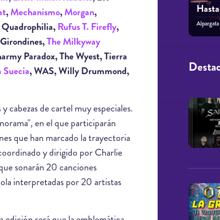
Hasta
at
,
Mechanismo
,
Morgan
,
Alpargata
, Quadrophilia,
Rufus T. Firefly
,
 Girondines,
The Milkyway
Wharmy Paradox, The Wyest, Tierra
Desta
a Suecia
, WAS, Willy Drummond,
 y cabezas de cartel muy especiales.
norama", en el que participarán
nes que han marcado la trayectoria
 coordinado y dirigido por Charlie
l que sonarán 20 canciones
ñola interpretadas por 20 artistas
a edición será que la emblemática