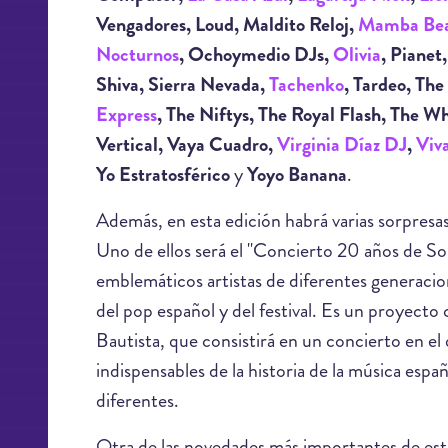
Vengadores, Loud, Maldito Reloj,
Mamba Be
Nocturnos
, Ochoymedio DJs,
Olivia
, Pianet
Shiva, Sierra Nevada,
Tachenko
, Tardeo, The
Express
, The Niftys, The Royal Flash, The 
Vertical, Vaya Cuadro,
Virginia Díaz DJ
,
Viv
Yo Estratosférico
y
Yoyo Banana
.
Además, en esta edición habrá varias sorpresas
Uno de ellos será el "Concierto 20 años de So
emblemáticos artistas de diferentes generacio
del pop español y del festival. Es un proyecto
Bautista, que consistirá en un concierto en e
indispensables de la historia de la música espa
diferentes.
Otra de las novedades más importantes de est