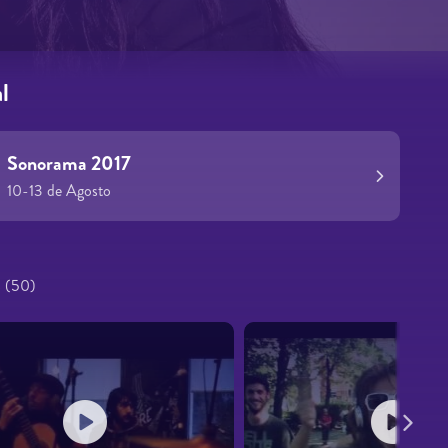
l
Sonorama 2017
10-13 de Agosto
s
(50)