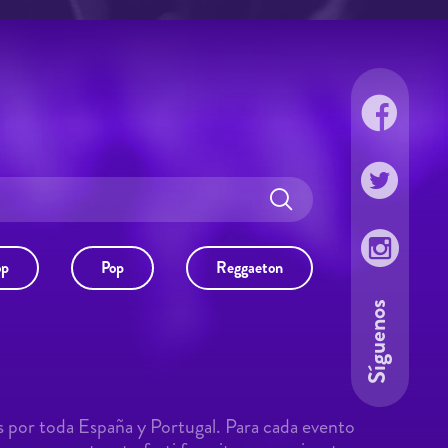
op
Pop
Reggaeton
Síguenos
s por toda España y Portugal. Para cada evento