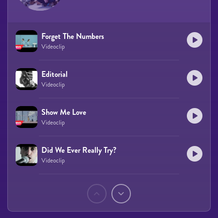
Forget The Numbers
Videoclip
Editorial
Videoclip
Show Me Love
Videoclip
Did We Ever Really Try?
Videoclip
Páginas