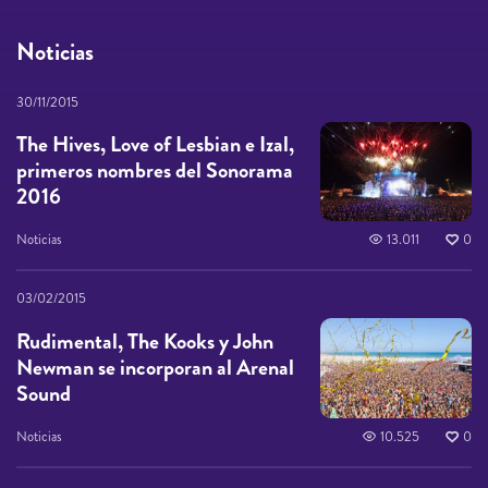
Noticias
30/11/2015
The Hives, Love of Lesbian e Izal,
primeros nombres del Sonorama
2016
Noticias
13.011
0
03/02/2015
Rudimental, The Kooks y John
Newman se incorporan al Arenal
Sound
Noticias
10.525
0