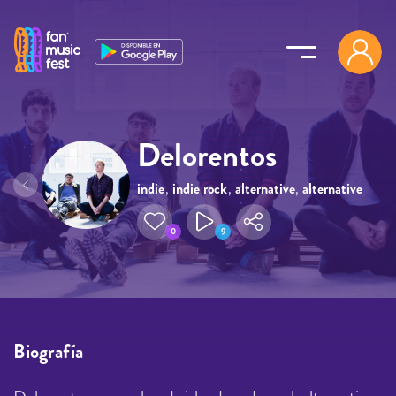
Pasar al contenido principal
Delorentos
indie
,
indie rock
,
alternative
,
alternative
rock
0
9
Biografía