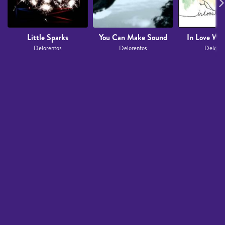
Little Sparks
You Can Make Sound
In Love Wit
Delorentos
Delorentos
Deloren